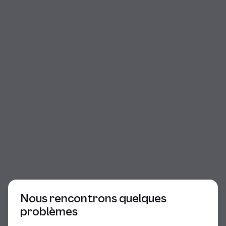
Début du dialogue
Nous rencontrons quelques
problèmes